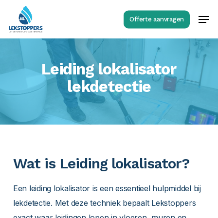
Skip
Men
Offerte aanvragen
to
Close
main
Menu
content
Leiding lokalisator
lekdetectie
Wat is Leiding lokalisator?
Een leiding lokalisator is een essentieel hulpmiddel bij
lekdetectie. Met deze techniek bepaalt Lekstoppers
exact waar leidingen lopen in vloeren, muren en