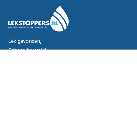
Lek gevonden,
Schade hersteld!
Professioneel en betrouwbaar
Diensten
Lekkagedetectie
Oorzaakherstel