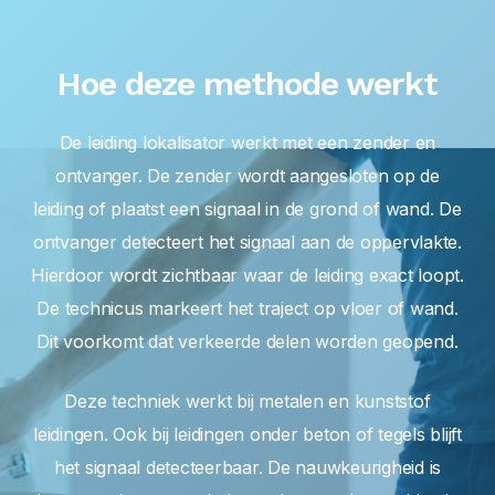
Hoe deze methode werkt
De leiding lokalisator werkt met een zender en
ontvanger. De zender wordt aangesloten op de
leiding of plaatst een signaal in de grond of wand. De
ontvanger detecteert het signaal aan de oppervlakte.
Hierdoor wordt zichtbaar waar de leiding exact loopt.
De technicus markeert het traject op vloer of wand.
Dit voorkomt dat verkeerde delen worden geopend.
Deze techniek werkt bij metalen en kunststof
leidingen. Ook bij leidingen onder beton of tegels blijft
het signaal detecteerbaar. De nauwkeurigheid is