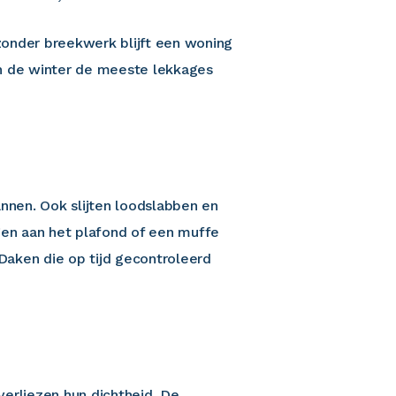
zonder breekwerk blijft een woning
 in de winter de meeste lekkages
nnen. Ook slijten loodslabben en
gen aan het plafond of een muffe
Daken die op tijd gecontroleerd
erliezen hun dichtheid. De