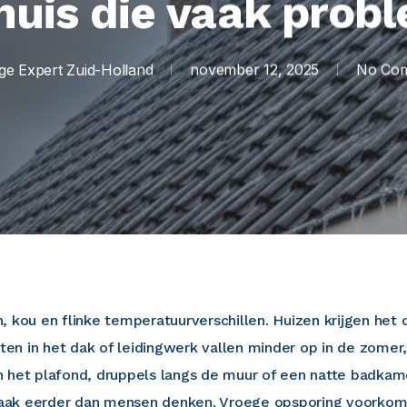
 huis die vaak prob
ge Expert Zuid-Holland
november 12, 2025
No Co
 kou en flinke temperatuurverschillen. Huizen krijgen het d
n in het dak of leidingwerk vallen minder op in de zomer
 het plafond, druppels langs de muur of een natte badkame
aak eerder dan mensen denken. Vroege opsporing voorkom