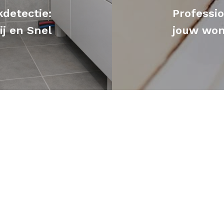
detectie:
Professi
ij en Snel
jouw woni