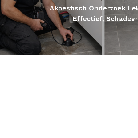
Akoestisch Onderzoek Lek
Effectief, Schadevr