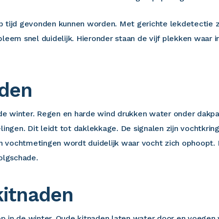
p tijd gevonden kunnen worden. Met gerichte lekdetectie 
bleem snel duidelijk. Hieronder staan de vijf plekken waar
nden
n de winter. Regen en harde wind drukken water onder dakpa
gen. Dit leidt tot daklekkage. De signalen zijn vochtkrin
 vochtmetingen wordt duidelijk waar vocht zich ophoopt. 
olgschade.
kitnaden
 in de winter. Oude kitnaden laten water door en voegen v