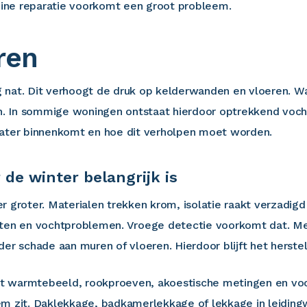
leine reparatie voorkomt een groot probleem.
ren
rig nat. Dit verhoogt de druk op kelderwanden en vloeren. W
on. In sommige woningen ontstaat hierdoor optrekkend voc
water binnenkomt en hoe dit verholpen moet worden.
de winter belangrijk is
r groter. Materialen trekken krom, isolatie raakt verzadig
sten en vochtproblemen. Vroege detectie voorkomt dat. M
schade aan muren of vloeren. Hierdoor blijft het herstel
t warmtebeeld, rookproeven, akoestische metingen en voch
m zit. Daklekkage, badkamerlekkage of lekkage in leiding