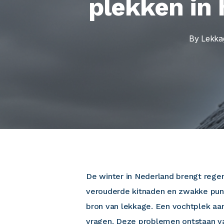
plekken in
By
Lekka
De winter in Nederland brengt regen,
verouderde kitnaden en zwakke punte
bron van lekkage. Een vochtplek aan
vragen. Deze problemen ontstaan v